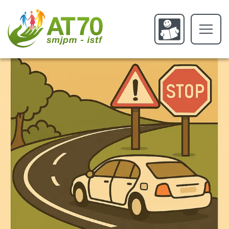
FAMILLE
CONCERNÉE
PROFESSIONNEL
L'ASSOCIATION
Qui sommes nous ?
L'histoire de l'AT70
Offres d'emploi
SERVICE SMJPM
CONDUITE