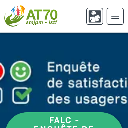
FAMILLE
CONCERNÉE
PROFESSIONNEL
L'ASSOCIATION
Qui sommes nous ?
L'histoire de l'AT70
Offres d'emploi
SERVICE SMJPM
FALC -