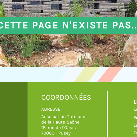
CETTE PAGE N'EXISTE PAS..
COORDONNÉES
L
ADRESSE
M
Association Tutélaire
P
de la Haute-Saône
L
18, rue de l’Oasis
70000
-
Pusey
E